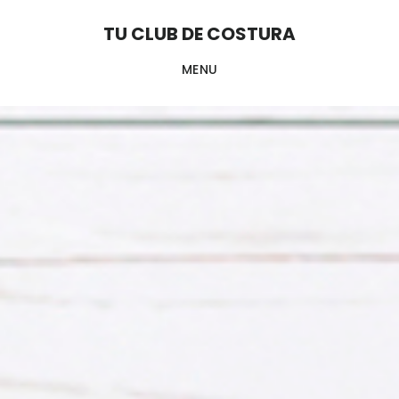
Skip
Skip
TU CLUB DE COSTURA
to
to
MENU
main
footer
content
Main
Content