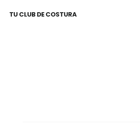
Skip
Skip
TU CLUB DE COSTURA
to
to
main
footer
content