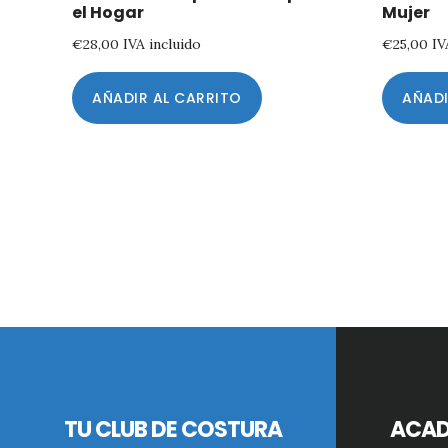
el Hogar
Mujer
€
28,00
IVA incluido
€
25,00
IV
AÑADIR AL CARRITO
AÑADI
Footer
TU CLUB DE COSTURA
ACAD