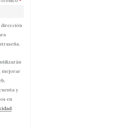
Obligatorio
ectrónico
*
u dirección
ara
ntraseña.
utilizarán
, mejorar
eb,
 cuenta y
tos en
acidad
.