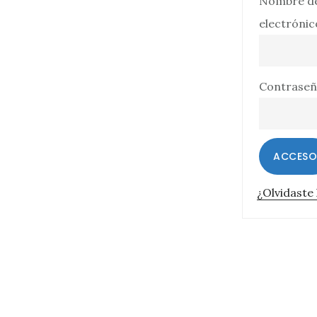
Nombre de
electróni
Contrase
ACCESO
¿Olvidaste