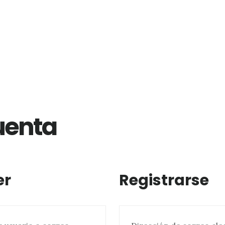
uenta
er
Registrarse