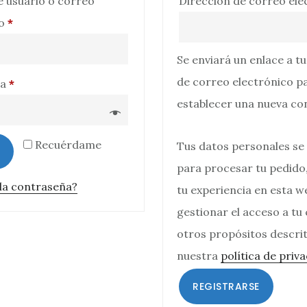
 usuario o correo
Dirección de correo el
Obligatorio
co
*
Se enviará un enlace a t
de correo electrónico p
Obligatorio
ña
*
establecer una nueva co
Recuérdame
Tus datos personales se 
para procesar tu pedido
 la contraseña?
tu experiencia en esta w
gestionar el acceso a tu
otros propósitos descri
nuestra
política de priv
REGISTRARSE